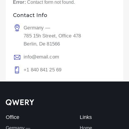
Error:
Contact form not found.
Contact Info
Germany —
785 15h Street, Office 478
Berlin, De 81566
info@email.com
+1 840 841 25 69
Office
Links
Germany —
Home