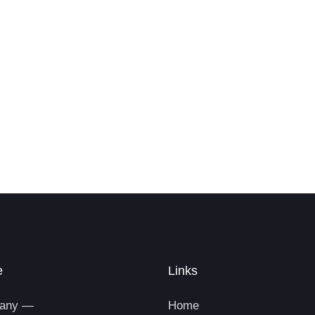
e
Links
any —
Home