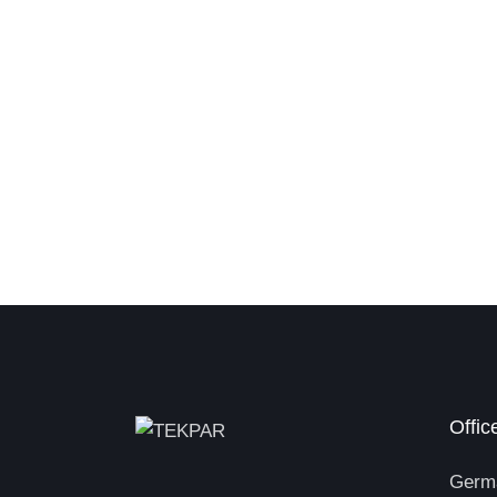
Offic
Germ