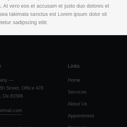
 At vero eos et accusam et justo duo dolores et
 sea takimata sanctus est Lorem ipsum dolor sit
etur sadipscing elitr.
e
Links
any —
Home
5h Street, Office 478
Services
n, De 81566
About Us
email.com
Appointment