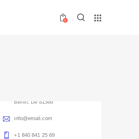
0
Get in Touch
Error:
Contact form not found.
Contact Info
Germany —
785 15h Street, Office 478
Berlin, De 81566
info@email.com
+1 840 841 25 69