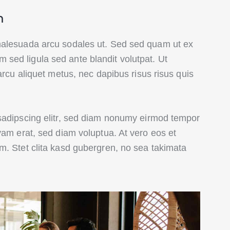
m
malesuada arcu sodales ut. Sed sed quam ut ex
ed ligula sed ante blandit volutpat. Ut
arcu aliquet metus, nec dapibus risus risus quis
sadipscing elitr, sed diam nonumy eirmod tempor
yam erat, sed diam voluptua. At vero eos et
m. Stet clita kasd gubergren, no sea takimata