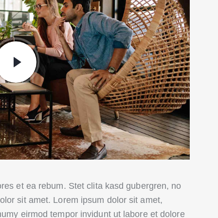
res et ea rebum. Stet clita kasd gubergren, no
lor sit amet. Lorem ipsum dolor sit amet,
numy eirmod tempor invidunt ut labore et dolore