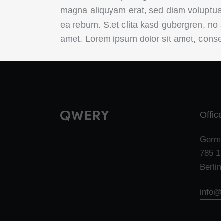
magna aliquyam erat, sed diam voluptua.
ea rebum. Stet clita kasd gubergren, no
amet. Lorem ipsum dolor sit amet, conset
Offic
Germ
785 1
Berli
info@