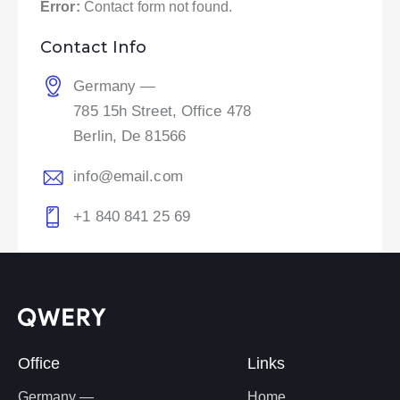
Error:
Contact form not found.
Contact Info
Germany —
785 15h Street, Office 478
Berlin, De 81566
info@email.com
+1 840 841 25 69
Office
Links
Germany —
Home