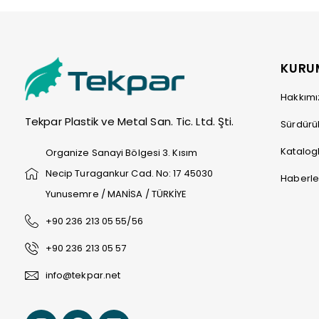
KURU
Hakkım
Tekpar Plastik ve Metal San. Tic. Ltd. Şti.
Sürdürüle
Katalog
Organize Sanayi Bölgesi 3. Kısım
Necip Turagankur Cad. No: 17 45030
Haberle
Yunusemre / MANİSA / TÜRKİYE
+90 236 213 05 55/56
+90 236 213 05 57
info@tekpar.net