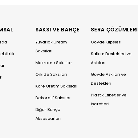
MSAL
SAKSI VE BAHÇE
SERA ÇÖZÜMLER
ızda
Yuvarlak Üretim
Gövde Klipsleri
Saksıları
bilirlik
Salkım Destekleri ve
Makrome Saksılar
Askıları
lar
Orkide Saksıları
Gövde Askıları ve
r
Destekleri
Kare Üretim Saksıları
Plastik Etiketler ve
Dekoratif Saksılar
İşaretleri
Diğer Bahçe
Aksesuarları