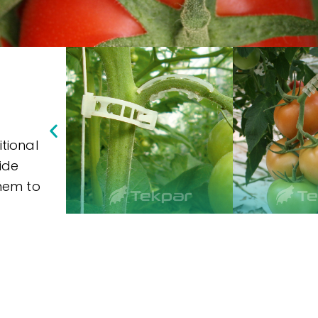
tional
ide
them to