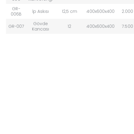
GR-
İp Askısı
12,5 cm
400x600x400
2.000
006B
Gövde
GR-007
12
400x600x400
7.500
Kancası