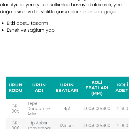
olur. Ayrıca yere yakın salkımları havaya kaldırarak; yere
değmesinin ve böylelikle çürümelerinin önüne geçer.
Bitki dostu tasarım
Esnek ve sağlam yapı
KOLİ
ÜRÜN
ÜRÜN
ÜRÜN
KOLİ
EBATLARI
KODU
ADI
EBATLARI
ADET
(MM)
Tepe
GR-
Döndürme
N/A
400x600x400
2.500
005
Askısı
GR-
İp Askısı
12,5 cm
400x600x400
2.000
006
Kahverengi