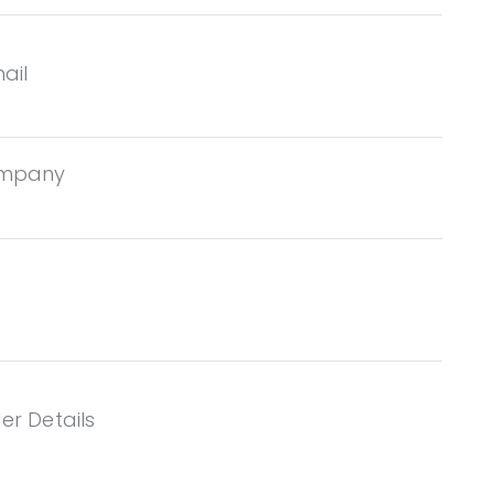
ail
ompany
er Details