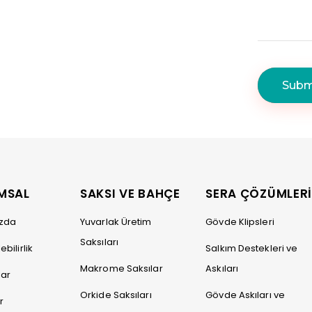
MSAL
SAKSI VE BAHÇE
SERA ÇÖZÜMLER
ızda
Yuvarlak Üretim
Gövde Klipsleri
Saksıları
bilirlik
Salkım Destekleri ve
Makrome Saksılar
Askıları
lar
Orkide Saksıları
Gövde Askıları ve
r