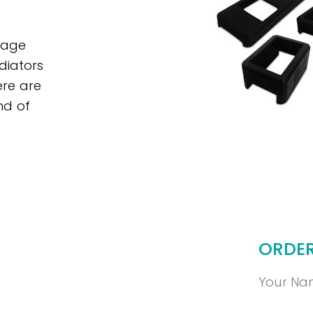
mage
diators
ere are
nd of
ORDE
Your Na