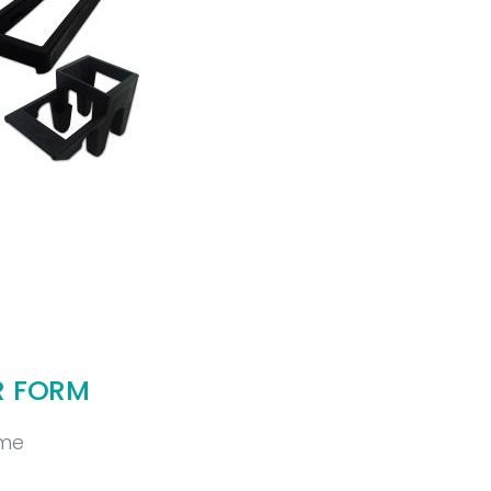
R FORM
me